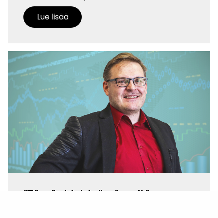
Lue lisää
”Tässä yhteistyössä meitä
kuunnellaan”