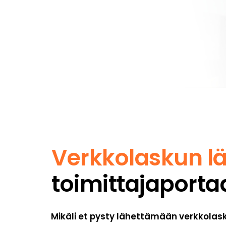
Verkkolaskun l
toimittajaportaa
Mikäli et pysty lähettämään verkkolask