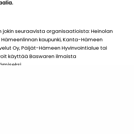
alia.
n jokin seuraavista organisaatioista: Heinolan
ta, Hämeenlinnan kaupunki, Kanta-Hämeen
velut Oy, Päijät-Hämeen Hyvinvointialue tai
voit käyttää Baswaren ilmaista
ämiseksi.
äyttäjä
nyt käyttäjä