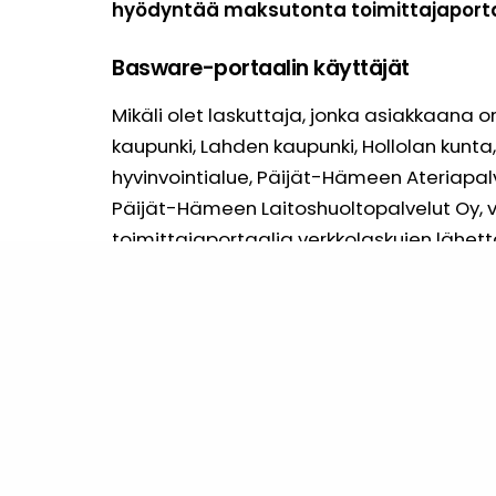
hyödyntää maksutonta toimittajaporta
Basware-portaalin käyttäjät
Mikäli olet laskuttaja, jonka asiakkaana o
kaupunki, Lahden kaupunki, Hollolan kun
hyvinvointialue, Päijät-Hämeen Ateriapal
Päijät-Hämeen Laitoshuoltopalvelut Oy, 
toimittajaportaalia verkkolaskujen lähett
Basware-portaaliin jo rekisteröitynyt k
SIIRRY TOIMITTAJAPORTAALIIN
Basware-portaaliin ei vielä rekisteröity
SIIRRY TOIMITTAJAPORTAALIIN