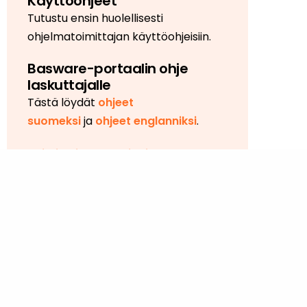
Käyttöohjeet
Tutustu ensin huolellisesti
ohjelmatoimittajan käyttöohjeisiin.
Basware-portaalin ohje
laskuttajalle
Tästä löydät
ohjeet
suomeksi
ja
ohjeet englanniksi
.
Toimittajaportaaliohje.
CGI-portaalin ohje
laskuttajalle
Toimittajaportaali
Baswaren portaalin
ongelmatilanteet
Voit olla yhteydessä
ProPalvelu-
asiointiportaalin
kautta.