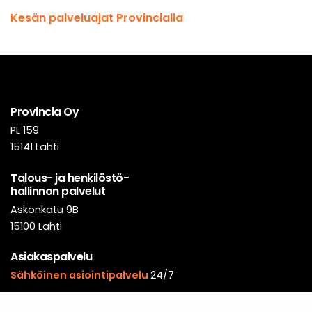
Kesän palveluajat Provincialla
Provincia Oy
PL 159
15141 Lahti
Talous- ja henkilöstö-
hallinnon palvelut
Askonkatu 9B
15100 Lahti
Asiakaspalvelu
Sähköinen asiointipalvelu
24/7
Puhelinpalvelu arkisin