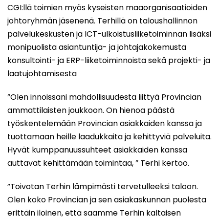
CGI:llä toimien myös kyseisten maaorganisaatioiden
johtoryhmän jäsenenä. Terhillä on taloushallinnon
palvelukeskusten ja ICT-ulkoistusliiketoiminnan lisäksi
monipuolista asiantuntija- ja johtajakokemusta
konsultointi- ja ERP-liiketoiminnoista sekä projekti- ja
laatujohtamisesta
”Olen innoissani mahdollisuudesta liittyä Provincian
ammattilaisten joukkoon. On hienoa päästä
työskentelemään Provincian asiakkaiden kanssa ja
tuottamaan heille laadukkaita ja kehittyviä palveluita.
Hyvät kumppanuussuhteet asiakkaiden kanssa
auttavat kehittämään toimintaa, ” Terhi kertoo.
”Toivotan Terhin lämpimästi tervetulleeksi taloon.
Olen koko Provincian ja sen asiakaskunnan puolesta
erittäin iloinen, että saamme Terhin kaltaisen