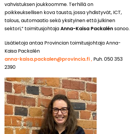
vahvistuksen joukkoomme. Terhillä on
poikkeuksellisen kova tausta, jossa yhdistyvät, ICT,
talous, automaatio sekä yksityinen että julkinen
sektori,” toimitusjohtaja
Anna-Kaisa Packalén
sanoo.
Lisätietoja antaa Provincian toimitusjohtaja Anna-
Kaisa Packalén
anna-kaisa.packalen@provincia.fi ,
Puh. 050 353
2390