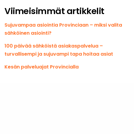
Viimeisimmät artikkelit
Sujuvampaa asiointia Provinciaan – miksi valita
sähköinen asiointi?
100 päivää sähköistä asiakaspalvelua –
turvallisempi ja sujuvampi tapa hoitaa asiat
Kesän palveluajat Provincialla
Provincia Oy
PL 159
15141 Lahti