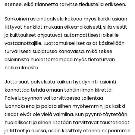
etenee, eikä tilannetta tarvitse tiedustella erikseen.
Sähköinen asiointipalvelu kokoaa myös kaikki asiaan
liittyvät henkilöt mukaan oikea-aikaisesti, sillä viestit
ja kuittaukset ohjautuvat automaattisesti oikeille
vastaanottajille. Luottamukselliset asiat käsitellään
turvallisesti suojatussa kanavassa, mikä tekee
asioinnista huolettomampaa myös tietoturvan
näkökulmasta.
Jotta saat palvelusta kaiken hyödyn irti, asiointi
kannattaa tehdä omaan tahtiin ilman kiirettä.
Palvelupyynnön voi tarvittaessa tallentaa
luonnoksena ja palata siihen myöhemmin, jos kaikki
tiedot eivät ole vielä valmiina. Kun pyyntö täytetään
huolellisesti ja siihen liitetään tarvittavat taustatiedot
ja liitteet jo alussa, asian käsittely etenee nopeammin