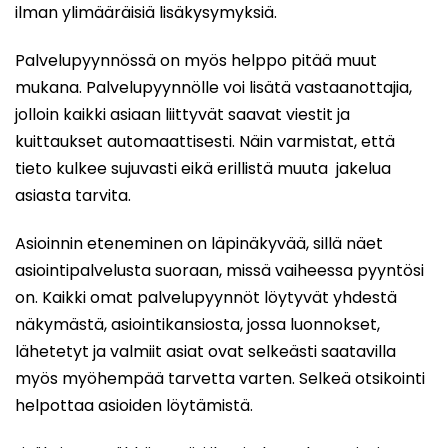
ilman ylimääräisiä lisäkysymyksiä.
Palvelupyynnössä on myös helppo pitää muut
mukana. Palvelupyynnölle voi lisätä vastaanottajia,
jolloin kaikki asiaan liittyvät saavat viestit ja
kuittaukset automaattisesti. Näin varmistat, että
tieto kulkee sujuvasti eikä erillistä muuta jakelua
asiasta tarvita.
Asioinnin eteneminen on läpinäkyvää, sillä näet
asiointipalvelusta suoraan, missä vaiheessa pyyntösi
on. Kaikki omat palvelupyynnöt löytyvät yhdestä
näkymästä, asiointikansiosta, jossa luonnokset,
lähetetyt ja valmiit asiat ovat selkeästi saatavilla
myös myöhempää tarvetta varten. Selkeä otsikointi
helpottaa asioiden löytämistä.