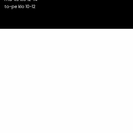
to-pe klo 10-12
Yhteystiedot
Toimittajaportaali
Rekisteröityminen Asiakassivustolle
Y-tunnus
2516653-3
Rekisteri- ja tietosuojaseloste
Saavutettavuusseloste
Evästeseloste
Verkkolasku
Maventan välittäjätunnus: