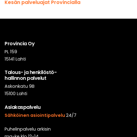
Kesän palveluajat Provincialla
Provincia Oy
PL 159
15141 Lahti
Talous- ja henkilöstö-
hallinnon palvelut
Askonkatu 9B
15100 Lahti
Asiakaspalvelu
Sähköinen asiointipalvelu
24/7
Puhelinpalvelu arkisin
ma-ke klo 12-14