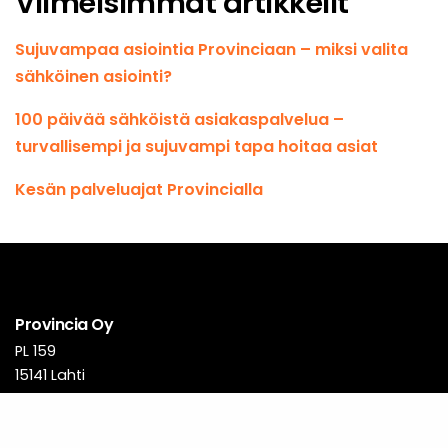
Viimeisimmät artikkelit
Sujuvampaa asiointia Provinciaan – miksi valita
sähköinen asiointi?
100 päivää sähköistä asiakaspalvelua –
turvallisempi ja sujuvampi tapa hoitaa asiat
Kesän palveluajat Provincialla
Provincia Oy
PL 159
15141 Lahti
Talous- ja henkilöstö-
hallinnon palvelut