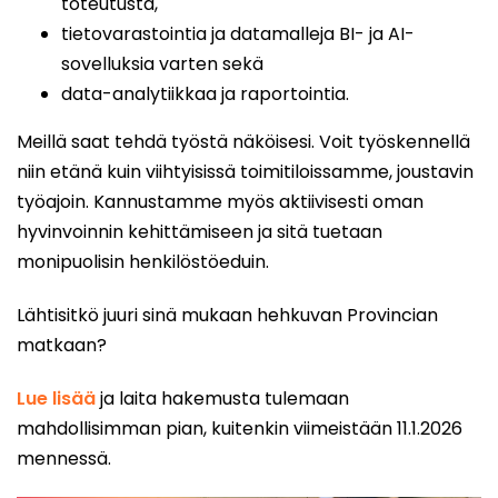
toteutusta,
tietovarastointia ja datamalleja BI- ja AI-
sovelluksia varten sekä
data-analytiikkaa ja raportointia.
Meillä saat tehdä työstä näköisesi. Voit työskennellä
niin etänä kuin viihtyisissä toimitiloissamme, joustavin
työajoin. Kannustamme myös aktiivisesti oman
hyvinvoinnin kehittämiseen ja sitä tuetaan
monipuolisin henkilöstöeduin.
Lähtisitkö juuri sinä mukaan hehkuvan Provincian
matkaan?
Lue lisää
ja laita hakemusta tulemaan
mahdollisimman pian, kuitenkin viimeistään 11.1.2026
mennessä.